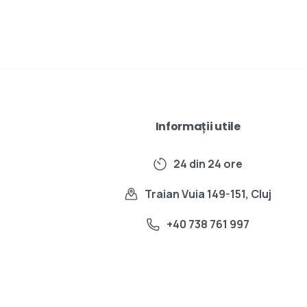
Informații utile
24 din 24 ore
Traian Vuia 149-151, Cluj
+40 738 761 997