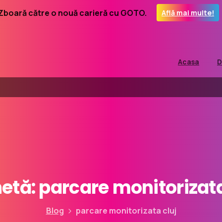
Zboară către o nouă carieră cu GOTO.
Află mai multe!
Acasa
D
hetă:
parcare
monitorizat
Blog
parcare monitorizata cluj