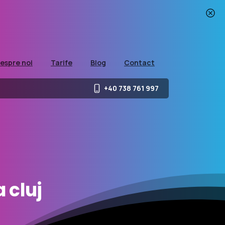
espre noi
Tarife
Blog
Contact
+40 738 761 997
a
cluj