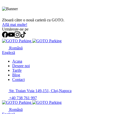
Zboară către o nouă carieră cu GOTO.
Află mai multe!
Urmărește-ne pe
Română
Engleză
Acasa
Despre noi
Tarife
Blog
Contact
Str. Traian Vuia 149-151, Cluj-Napoca
+40 738 761 997
Română