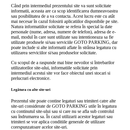
Când prin intermediul prezentului site va sunt solicitate
informatii, aceasta are ca scop identificarea dumneavoastra
sau posibilitatea de a va contacta. Acest lucru este cu atât
mai necesar în cazul folosirii aplicatiilor disponibile pe site.
Natura informatiilor solicitate se refera în special la date
personale (nume, adresa, numere de telefon), adresa de e-
mail, modul în care sunt utilizate sau intentioneaza sa fie
utilizate produsele si/sau serviciile GOTO PARKING, dar
poate include si alte informatii aflate în strânsa legatura cu
utilizarea serviciilor si/sau produselor solicitate.
Cu scopul de a raspunde mai bine nevoilor si întrebarilor
utilizatorilor site-ului, informatiile solicitate prin
intermediul acestui site vor face obiectul unei stocari si
prelucrari electronice.
Legătura cu alte site-uri
Prezentul site poate contine legaturi sau trimiteri catre alte
site-uri considerate de GOTO PARKING utile în legatura
cu continutul site-ului sau si care nu se afla sub controlul
sau îndrumarea sa. În cazul utilizarii acestor legaturi sau
trimiteri se vor aplica conditiile generale de utilizare
corespunzatoare acelor site-uri.