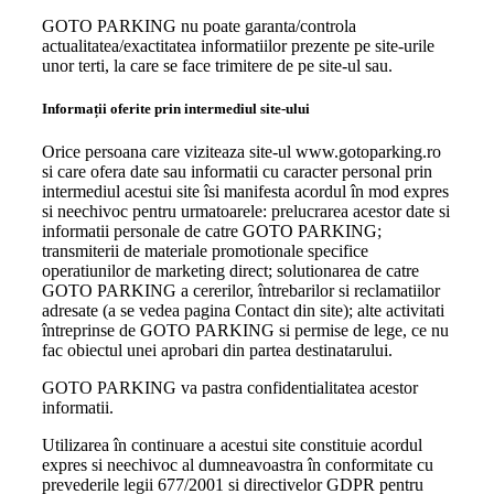
GOTO PARKING nu poate garanta/controla
actualitatea/exactitatea informatiilor prezente pe site-urile
unor terti, la care se face trimitere de pe site-ul sau.
Informații oferite prin intermediul site-ului
Orice persoana care viziteaza site-ul www.gotoparking.ro
si care ofera date sau informatii cu caracter personal prin
intermediul acestui site îsi manifesta acordul în mod expres
si neechivoc pentru urmatoarele: prelucrarea acestor date si
informatii personale de catre GOTO PARKING;
transmiterii de materiale promotionale specifice
operatiunilor de marketing direct; solutionarea de catre
GOTO PARKING a cererilor, întrebarilor si reclamatiilor
adresate (a se vedea pagina Contact din site); alte activitati
întreprinse de GOTO PARKING si permise de lege, ce nu
fac obiectul unei aprobari din partea destinatarului.
GOTO PARKING va pastra confidentialitatea acestor
informatii.
Utilizarea în continuare a acestui site constituie acordul
expres si neechivoc al dumneavoastra în conformitate cu
prevederile legii 677/2001 si directivelor GDPR pentru