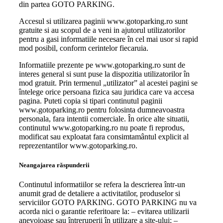
din partea GOTO PARKING.
Accesul si utilizarea paginii www.gotoparking.ro sunt
gratuite si au scopul de a veni in ajutorul utilizatorilor
pentru a gasi informatiile necesare în cel mai usor si rapid
mod posibil, conform cerintelor fiecaruia.
Informatiile prezente pe www.gotoparking.ro sunt de
interes general si sunt puse la dispozitia utilizatorilor în
mod gratuit. Prin termenul „utilizator” al acestei pagini se
întelege orice persoana fizica sau juridica care va accesa
pagina. Puteti copia si tipari continutul paginii
www.gotoparking.ro pentru folosinta dumneavoastra
personala, fara intentii comerciale. În orice alte situatii,
continutul www.gotoparking.ro nu poate fi reprodus,
modificat sau exploatat fara consimtamântul explicit al
reprezentantilor www.gotoparking.ro.
Neangajarea răspunderii
Continutul informatiilor se refera la descrierea într-un
anumit grad de detaliere a activitatilor, produselor si
serviciilor GOTO PARKING. GOTO PARKING nu va
acorda nici o garantie referitoare la: – evitarea utilizarii
anevoioase sau întreruperii în utilizare a site-ului; –