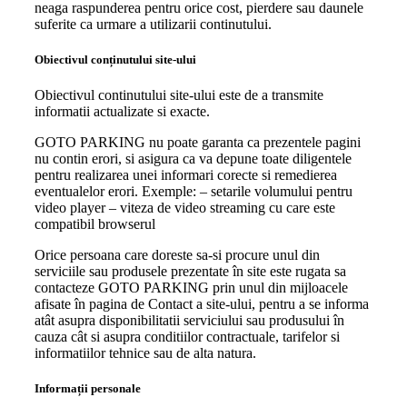
neaga raspunderea pentru orice cost, pierdere sau daunele
suferite ca urmare a utilizarii continutului.
Obiectivul conținutului site-ului
Obiectivul continutului site-ului este de a transmite
informatii actualizate si exacte.
GOTO PARKING nu poate garanta ca prezentele pagini
nu contin erori, si asigura ca va depune toate diligentele
pentru realizarea unei informari corecte si remedierea
eventualelor erori. Exemple: – setarile volumului pentru
video player – viteza de video streaming cu care este
compatibil browserul
Orice persoana care doreste sa-si procure unul din
serviciile sau produsele prezentate în site este rugata sa
contacteze GOTO PARKING prin unul din mijloacele
afisate în pagina de Contact a site-ului, pentru a se informa
atât asupra disponibilitatii serviciului sau produsului în
cauza cât si asupra conditiilor contractuale, tarifelor si
informatiilor tehnice sau de alta natura.
Informații personale