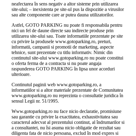
neafectarea în sens negativ a altor sisteme prin utilizarea
site-ului; – inexistenta pe site-ul pus la dispozitie a virusilor
sau alte componente care ar putea dauna utilizatorilor.
Astfel, GOTO PARKING nu poate fi responsabila pentru
nici un fel de daune directe sau indirecte produse prin
utilizarea site-ului sau. Toate informatiile prezentate pe site
cu privire la produsele www.gotoparking.ro, preturi,
informatii, campanii si promotii de marketing, aspecte
tehnice, sunt prezentate cu titlu informativ. Nimic din
continutul site-ului www.gotoparking.ro nu poate constitui
o oferta ferma de a contracta si nu poate angaja
raspunderea GOTO PARKING în lipsa unor acorduri
ulterioare.
Continutul paginii web www.gotoparking.ro, a
informatiilor si a altor materiale prezentate de Comunitatea
www.gotoparking.ro nu reprezinta o consultatie juridica în
sensul Legii nr. 51/1995.
Www.gotoparking.ro nu face nicio declaratie, promisiune
sau garantie cu privire la exactitatea, exhaustivitatea sau
caracterul adecvat al prezentului continut, al îndrumarilor si
a consultantei, nu îsi asuma nicio obligatie de rezultat sau
diligenta fata de nicio persoana, exclud în mod expres si