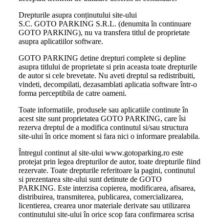
Drepturile asupra conținutului site-ului
S.C. GOTO PARKING S.R.L. (denumita în continuare
GOTO PARKING), nu va transfera titlul de proprietate
asupra aplicatiilor software.
GOTO PARKING detine drepturi complete si depline
asupra titlului de proprietate si prin aceasta toate drepturile
de autor si cele brevetate. Nu aveti dreptul sa redistribuiti,
vindeti, decompilati, dezasamblati aplicatia software într-o
forma perceptibila de catre oameni.
Toate informatiile, produsele sau aplicatiile continute în
acest site sunt proprietatea GOTO PARKING, care îsi
rezerva dreptul de a modifica continutul si/sau structura
site-ului în orice moment si fara nici o informare prealabila.
Întregul continut al site-ului www.gotoparking.ro este
protejat prin legea drepturilor de autor, toate drepturile fiind
rezervate. Toate drepturile referitoare la pagini, continutul
si prezentarea site-ului sunt detinute de GOTO
PARKING. Este interzisa copierea, modificarea, afisarea,
distribuirea, transmiterea, publicarea, comercializarea,
licentierea, crearea unor materiale derivate sau utilizarea
continutului site-ului în orice scop fara confirmarea scrisa