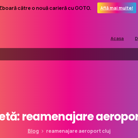
Zboară către o nouă carieră cu GOTO.
Află mai multe!
Acasa
D
etă:
reamenajare
aeropor
Blog
reamenajare aeroport cluj