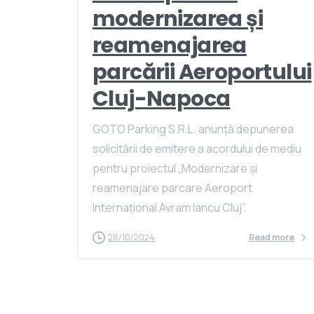
modernizarea și
reamenajarea
parcării Aeroportului
Cluj-Napoca
GOTO Parking S.R.L. anunță depunerea
solicitării de emitere a acordului de mediu
pentru proiectul „Modernizare și
reamenajare parcare Aeroport
Internațional Avram Iancu Cluj”.
28/10/2024
Read more