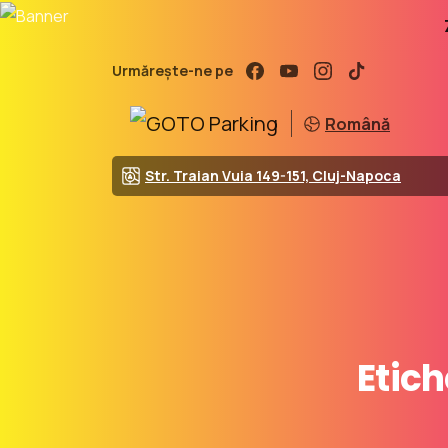
Urmărește-ne pe
Română
Str. Traian Vuia 149-151, Cluj-Napoca
Etich