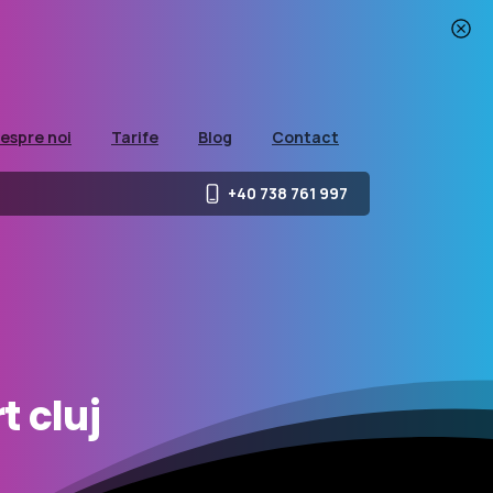
espre noi
Tarife
Blog
Contact
+40 738 761 997
t
cluj