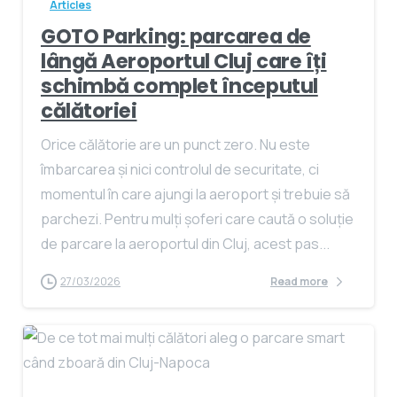
Articles
GOTO Parking: parcarea de
lângă Aeroportul Cluj care îți
schimbă complet începutul
călătoriei
Orice călătorie are un punct zero. Nu este
îmbarcarea și nici controlul de securitate, ci
momentul în care ajungi la aeroport și trebuie să
parchezi. Pentru mulți șoferi care caută o soluție
de parcare la aeroportul din Cluj, acest pas...
27/03/2026
Read more