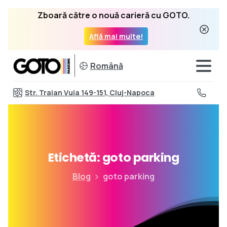
Zboară către o nouă carieră cu GOTO.
Află mai multe!
Română
Str. Traian Vuia 149-151, Cluj-Napoca
Etichetă:
goto
parking
Blog
goto parking