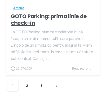
Articles
GOTO Parking: prima linie de
check-in
La GOTO Parking, știm că o călătorie bună
începe chiar din momentul în care parchezi.
Dincolo de un simplu loc pentru mașina ta, vrem
să îți oferim acel spațiu în care să simți că totul e
sub control. Când știi...
22/07/2025
Read more
1
2
3