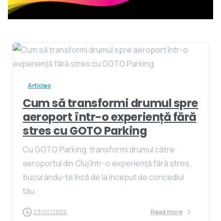
Articles
Cum să transformi drumul spre
aeroport într-o experiență fără
stres cu GOTO Parking
Cu GOTO Parking, transformi drumul către
aeroportul din Cluj într-o experiență fără stres,
bucurându-te încă de la început de concediul
tău.
23/07/2026
Read more