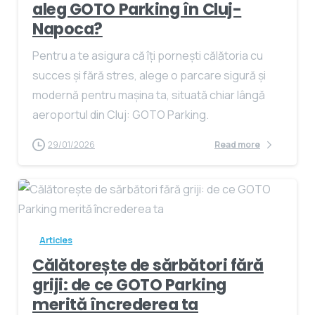
aleg GOTO Parking în Cluj-
Napoca?
Pentru a te asigura că îți pornești călătoria cu
succes și fără stres, alege o parcare sigură și
modernă pentru mașina ta, situată chiar lângă
aeroportul din Cluj: GOTO Parking.
29/01/2026
Read more
Articles
Călătorește de sărbători fără
griji: de ce GOTO Parking
merită încrederea ta