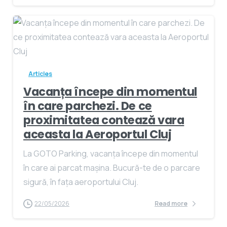
Articles
Vacanța începe din momentul
în care parchezi. De ce
proximitatea contează vara
aceasta la Aeroportul Cluj
La GOTO Parking, vacanța începe din momentul
în care ai parcat mașina. Bucură-te de o parcare
sigură, în fața aeroportului Cluj.
22/05/2026
Read more