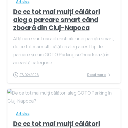
Articles
De ce tot mai mulți călători
aleg o parcare smart când
zboară din Cluj-Napoca
Află care sunt caracteristicile unei parcări smart,
de ce tot mai mulți călători aleg acest tip de
parcare și cum GOTO Parking se încadrează în
această categorie.
27/02/2026
Read more
Articles
De ce tot mai mulți călători