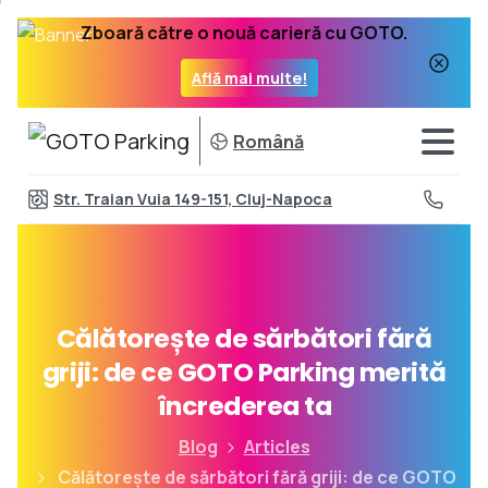
Zboară către o nouă carieră cu GOTO.
Află mai multe!
Română
Str. Traian Vuia 149-151, Cluj-Napoca
Călătorește
de
sărbători
fără
griji:
de
ce
GOTO
Parking
merită
încrederea
ta
Blog
Articles
Călătorește de sărbători fără griji: de ce GOTO