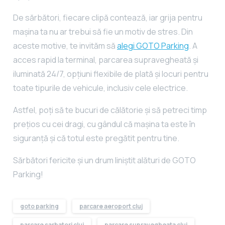
De sărbători, fiecare clipă contează, iar grija pentru
mașina ta nu ar trebui să fie un motiv de stres. Din
aceste motive, te invităm să
alegi GOTO Parking
. A
acces rapid la terminal, parcarea supravegheată și
iluminată 24/7, opțiuni flexibile de plată și locuri pentru
toate tipurile de vehicule, inclusiv cele electrice.
Astfel, poți să te bucuri de călătorie și să petreci timp
prețios cu cei dragi, cu gândul că mașina ta este în
siguranță și că totul este pregătit pentru tine.
Sărbători fericite și un drum liniștit alături de GOTO
Parking!
goto parking
parcare aeroport cluj
parcare sarbatori cluj
parcare supravegheata cluj