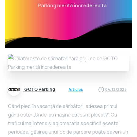
Parking merită încrederea ta
GOTO Parking
Articles
04/12/2025
Când pleci în vacanță de sărbători, adesea primul
gând este: „Unde las mașina cât sunt plecat?”. Cu
traficul mai intens și aglomerația specifică acestei
perioade, găsirea unui loc de parcare poate deveni un