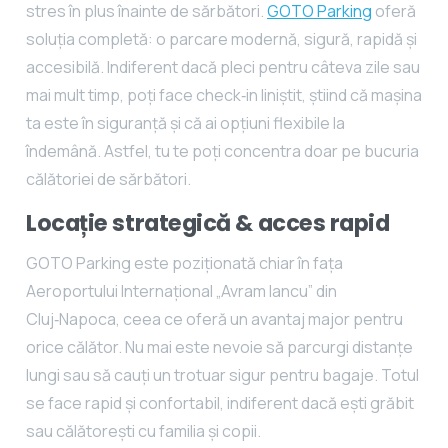
stres în plus înainte de sărbători.
GOTO Parking
oferă
soluția completă: o parcare modernă, sigură, rapidă și
accesibilă. Indiferent dacă pleci pentru câteva zile sau
mai mult timp, poți face check‑in liniștit, știind că mașina
ta este în siguranță și că ai opțiuni flexibile la
îndemână. Astfel, tu te poți concentra doar pe bucuria
călătoriei de sărbători.
Locație strategică & acces rapid
GOTO Parking este poziționată chiar în fața
Aeroportului Internațional „Avram Iancu” din
Cluj‑Napoca, ceea ce oferă un avantaj major pentru
orice călător. Nu mai este nevoie să parcurgi distanțe
lungi sau să cauți un trotuar sigur pentru bagaje. Totul
se face rapid și confortabil, indiferent dacă ești grăbit
sau călătorești cu familia și copii.