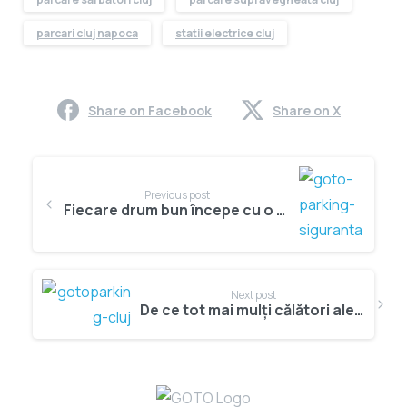
parcari cluj napoca
statii electrice cluj
Share on Facebook
Share on X
Continue
Reading
Previous post
Fiecare drum bun începe cu o parcare sigură la GOTO Parking
Next post
De ce tot mai mulți călători aleg GOTO Parking în Cluj-Napoca?