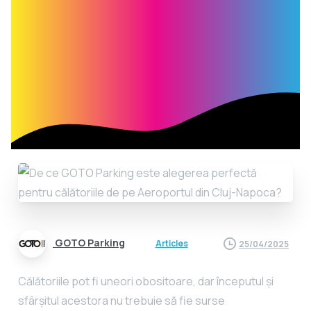
GOTO Parking
Articles
25/04/2025
Călătoriile pot fi uneori obositoare, dar începutul și
sfârșitul acestora nu trebuie să fie surse