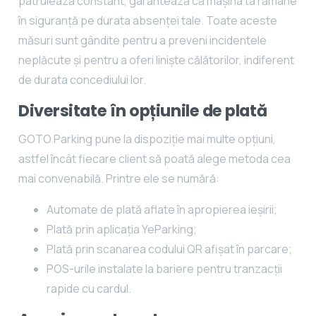
patrulează constant, garantează că mașina ta rămâne
în siguranță pe durata absenței tale. Toate aceste
măsuri sunt gândite pentru a preveni incidentele
neplăcute și pentru a oferi liniște călătorilor, indiferent
de durata concediului lor.
Diversitate în opțiunile de plată
GOTO Parking pune la dispoziție mai multe opțiuni,
astfel încât fiecare client să poată alege metoda cea
mai convenabilă. Printre ele se numără:
Automate de plată aflate în apropierea ieșirii​;
Plată prin aplicația YeParking​;
Plată prin scanarea codului QR afișat în parcare;
POS-urile instalate la bariere pentru tranzacții
rapide cu cardul​.