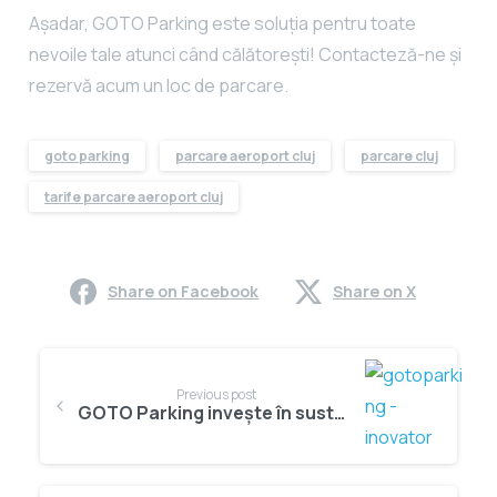
Așadar, GOTO Parking este soluția pentru toate
nevoile tale atunci când călătorești! Contacteză-ne și
rezervă acum un loc de parcare.
goto parking
parcare aeroport cluj
parcare cluj
tarife parcare aeroport cluj
Share on Facebook
Share on X
Continue
Reading
Previous post
GOTO Parking invește în sustenabilitate, servicii moderne, digitalizare și o infrastructură durabilă