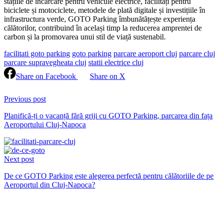
stațiile de încărcare pentru vehicule electrice, facilități pentru
biciclete și motociclete, metodele de plată digitale și investițiile în
infrastructura verde, GOTO Parking îmbunătățește experiența
călătorilor, contribuind în același timp la reducerea amprentei de
carbon și la promovarea unui stil de viață sustenabil.
facilitati goto parking
goto parking
parcare aeroport cluj
parcare cluj
parcare supravegheata cluj
statii electrice cluj
Share on Facebook
Share on X
Continue
Reading
Previous post
Planifică-ți o vacanță fără griji cu GOTO Parking, parcarea din fața
Aeroportului Cluj-Napoca
Next post
De ce GOTO Parking este alegerea perfectă pentru călătoriile de pe
Aeroportul din Cluj-Napoca?