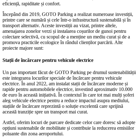
eficiență, rapiditate și confort.
Începând din 2019, GOTO Parking a realizat numeroase investiții,
printre care se numără și cele într-o infrastructură sustenabilă și în
transport alternativ. Aceste investiții au vizat, printre altele,
amenajarea zonelor verzi și instalarea coșurilor de gunoi pentru
colectare selectivă, cu scopul de a menține un mediu curat și de a
promova practicile ecologice în rândul clienților parcării. Alte
proiecte majore sunt:
S
tații de încărcare
pentru vehicule electrice
Un pas important făcut de GOTO Parking pe drumul sustenabilității
este integrarea locurilor speciale de încărcare pentru vehicule
electrice. În anul 2022, am instalat stații de încărcare moderne și
rapide pentru automobilele electrice, investind aproximativ 10.000
de euro în această inițiativă. În contextul în care tot mai mulți șoferi
aleg vehicule electrice pentru a reduce impactul asupra mediului,
stațiile de încărcare reprezintă o soluție excelentă care sprijină
această tranziție spre un transport mai curat.
Astfel, oferim locuri de parcare dedicate celor care doresc să adopte
opțiuni sustenabile de mobilitate și contribuie la reducerea emisiilor
poluante din zona aeroportului.