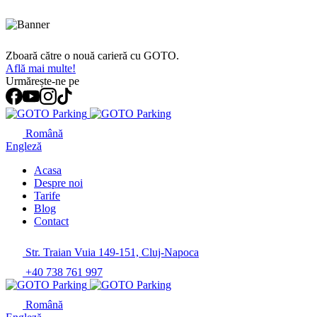
Zboară către o nouă carieră cu GOTO.
Află mai multe!
Urmărește-ne pe
Română
Engleză
Acasa
Despre noi
Tarife
Blog
Contact
Str. Traian Vuia 149-151, Cluj-Napoca
+40 738 761 997
Română