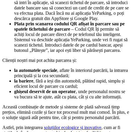
să intri în aplicație, să scanezi tichetul de parcare, să introduci
datele bancare sau să conectezi un card de credit de pe care se
va efectua plata. Dacă încă nu ai aplicația YeParking, o poți
descărca gratuit din AppStore și Google Play.
Plata prin scanarea codului QR afișat în parcare sau pe
spatele tichetului de parcare
– Codul QR îți permite să
achiți locul de parcare direct de pe telefonul tău inteligent.
Sistemul va deschide aplicația YeParking, unde vei fi rugat să
scanezi tichetul. Introduci datele de pe cardul bancar, apeși
butonul „Plătește”, iar apoi ești liber să părăsești parcarea.
Clienții noștri mai pot achita parcarea și:
la automatele speciale
, aflate în interiorul parcării, la intrarea
principală și la cea secundară;
la bariere
, fără a ieși din automobil, plătind rapid, simplu și
eficient locul de parcare cu cardul;
ghișeul deservit de un operator
, unde personalul nostru se
va bucura să te ajute, atât cu plata, cât și cu alte informații.
Această combinație de metode și sisteme de plată salvează timp
prețios, elimină cozile și face tot procesul mult mai comod. În plus, e
o soluție sigură atât pentru tine, cât și pentru personalul parcării.
Astfel, prin integrarea
soluțiilor ecologice și inovative
, cum ar fi