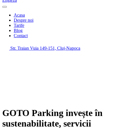
Engleză
Acasa
Despre noi
Tarife
Blog
Contact
Str. Traian Vuia 149-151, Cluj-Napoca
GOTO
Parking
invește
în
sustenabilitate,
servicii