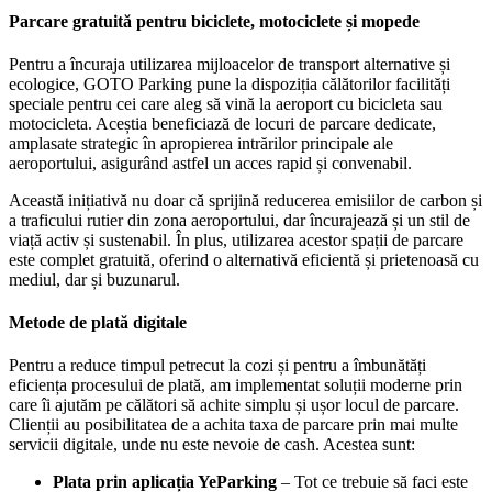
Parcare gratuită pentru biciclete
,
motociclete
și mopede
Pentru a încuraja utilizarea mijloacelor de transport alternative și
ecologice, GOTO Parking pune la dispoziția călătorilor facilități
speciale pentru cei care aleg să vină la aeroport cu bicicleta sau
motocicleta. Aceștia beneficiază de locuri de parcare dedicate,
amplasate strategic în apropierea intrărilor principale ale
aeroportului, asigurând astfel un acces rapid și convenabil.
Această inițiativă nu doar că sprijină reducerea emisiilor de carbon și
a traficului rutier din zona aeroportului, dar încurajează și un stil de
viață activ și sustenabil. În plus, utilizarea acestor spații de parcare
este complet gratuită, oferind o alternativă eficientă și prietenoasă cu
mediul, dar și buzunarul.
Metode de plată digitale
Pentru a reduce timpul petrecut la cozi și pentru a îmbunătăți
eficiența procesului de plată, am implementat soluții moderne prin
care îi ajutăm pe călători să achite simplu și ușor locul de parcare.
Clienții au posibilitatea de a achita taxa de parcare prin mai multe
servicii digitale, unde nu este nevoie de cash. Acestea sunt:
Plata prin aplicația YeParking
– Tot ce trebuie să faci este