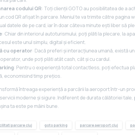
anarea codului QR
: Toți clienții GOTO au posibilitatea de a a
n cod QR afișat în parcare. Meniul te va trimite către pagina 
l datele de pe card, iar în doar câteva minute ești liber să ple
e
: Chiar din interiorul autoturismului, poți plăti la plecare, la a
cesul este unul simplu, digital și eficient.
tă cu operator
: Dacă preferi și interacțiunea umană, există u
operator, unde poți plăti atât cash, cât și cu cardul.
arking
: Pentru o experiență total contactless, poți efectua pla
lă, economisind timp prețios.
nsformă întreaga experiență a parcării la aeroport într-un pro
 servicii moderne și sigure. Indiferent de durata călătoriei tale,
șina ta este pe mâini bune.
cilitati parcare cluj
goto parking
parcare aeroport cluj
pa