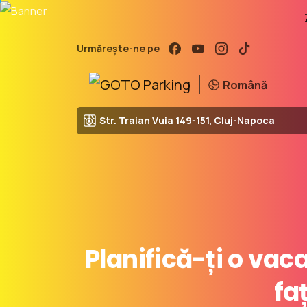
Urmărește-ne pe
Română
Str. Traian Vuia 149-151, Cluj-Napoca
Planifică-ți
o
vac
fa