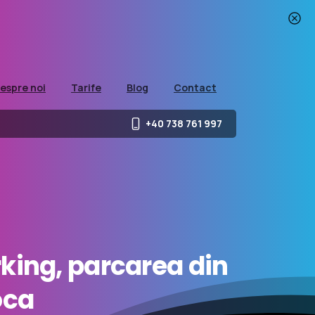
espre noi
Tarife
Blog
Contact
+40 738 761 997
king,
parcarea
din
oca