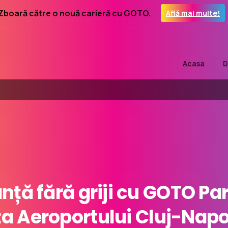
Zboară către o nouă carieră cu GOTO.
Află mai multe!
Acasa
D
anță
fără
griji
cu
GOTO
Par
ța
Aeroportului
Cluj-Nap