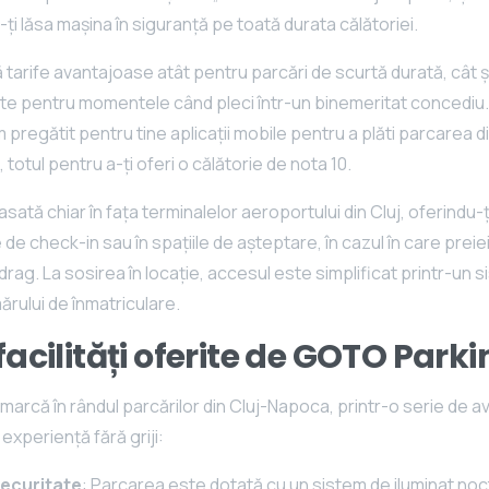
-ți lăsa mașina în siguranță pe toată durata călătoriei.
arife avantajoase atât pentru parcări de scurtă durată, cât ș
te pentru momentele când pleci într-un binemeritat concediu. 
m pregătit pentru tine aplicații mobile pentru a plăti parcarea d
ți, totul pentru a-ți oferi o călătorie de nota 10.
ată chiar în fața terminalelor aeroportului din Cluj, oferindu-ț
de check-in sau în spațiile de așteptare, în cazul în care preiei
rag. La sosirea în locație, accesul este simplificat printr-un
rului de înmatriculare.
i facilități oferite de GOTO Park
rcă în rândul parcărilor din Cluj-Napoca, printr-o serie de a
 experiență fără griji:
securitate
: Parcarea este dotată cu un sistem de iluminat noc