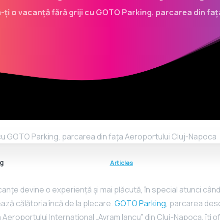
ă-ți o vacanță fără griji cu GOTO Parking, parcarea din f
g
Articles
anțe devine o experiență și mai plăcută, în special atunci când 
rează călătoria încă de la plecare.
GOTO Parking
, parcarea des
ta Aeroportului Internațional „Avram Iancu” din Cluj-Napoca, îți 