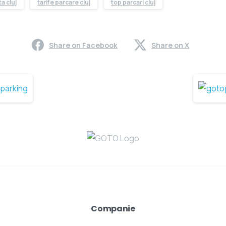
a cluj
tarife parcare cluj
top parcari cluj
Share on Facebook
Share on X
Companie