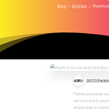
Blog
Articles
Planific
GOTO Parkin
Planificarea unei vac
servicii care îți ușu
aflată chiar în incin