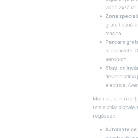
video 24/7, ia
Zona special
gratuit până l
mașina.
Parcare gratu
motocicleta, G
aeroport.
Stații de înc
devenit prima 
electrice. Ave
Mai mult, pentru a-ți
unele chiar digitale,
regăsesc:
Automate de 
noastre din inc