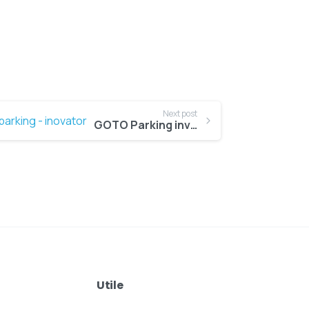
Next post
GOTO Parking invește în sustenabilitate, servicii moderne, digitalizare și o infrastructură durabilă
Utile