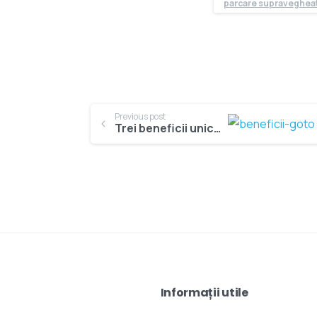
parcare supravegheat
Continue
Previous post
Trei beneficii unice pe care le găsești la GOTO Parking
Reading
Informații utile