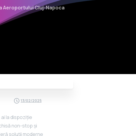
ața Aeroportului Cluj-Napoca
13/02/2025
ai la dispoziție
chisă non-stop și
oferă soluții moderne