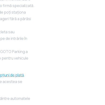
o firmă specializată.
nde poți staționa
ageri fără a părăsi
icleta sau
e de intrările în
2, GOTO Parking a
e pentru vehicule
pțiuni de plată
,
tre acestea se
 dintre automatele