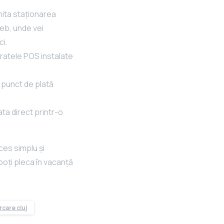
chita staționarea
web, unde vei
ci.
paratele POS instalate
n punct de plată
ta direct printr-o
ces simplu și
 poți pleca în vacanță
rcare cluj