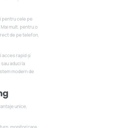
i pentru cele pe
Mai mult, pentru o
irect de pe telefon,
i acces rapid și
 sau aduci la
 sistem modern de
ing
vantaje unice,
turn, monitorizare