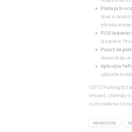
Plata prin sc
doar scanând u
introduce manua
POS la barier
la bariere. Pro
Punct de pla
deservit de un 
Aplicația YeP
aplicație mobi
GOTO Parking îți tra
eficient, oferindu-ți
cu încrederea că ma
aeroport cluj
fa