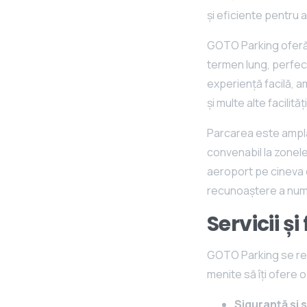
și eficiente pentru a
GOTO Parking oferă t
termen lung, perfec
experiență facilă, a
și multe alte facilită
Parcarea este amplas
convenabil la zonele 
aeroport pe cineva d
recunoaștere a numă
Servicii ș
GOTO Parking se rema
menite să îți ofere o
Siguranță și 