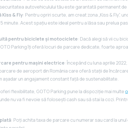
r securitatea autovehiculului tău este garantată permanent de 
ă
Kiss & Fly
: Pentru opriri scurte, am creat zona „Kiss & Fly”, u
a 5 minute. Acest spațiu este ideal pentru a lăsa sau prelua pas
ită pentru biciclete și motociclete
: Dacă alegi să vii cu bic
OTO Parking îți oferă locuri de parcare dedicate, foarte aproap
ărcare pentru mașini electrice
: Începând cu luna aprilie 202
parcare de aeroport din România care oferă stații de încărcar
m așadar un angajament constant față de sustenabilitate.
 oferi flexibilitate, GOTO Parking pune la dispoziție mai multe
o
 unde nu va fi nevoie să folosești cash sau să stai la cozi. Prin
plată
: Poți achita taxa de parcare cu numerar sau card la unul
inta parcării.